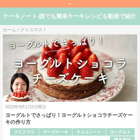
=
ケーキノート-誰でも簡単ケーキレシピを動画で紹介
ホーム
/
クリスマス
/
2023年9月17日日曜日
ヨーグルトでさっぱり！ヨーグルトショコラチーズケー
キの作り方
クリスマス
チーズケーキ
チョコレート
ヨーグルト
榎本美沙