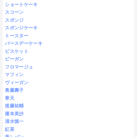
ショートケーキ
スコーン
スポンジ
スポンジケーキ
トースター
バースデーケーキ
ビスケット
ビーガン
フロマージュ
マフィン
ヴィーガン
奥薗壽子
寒天
後藤祐輔
榎本美沙
清水慎一
紅茶
蒸しパン