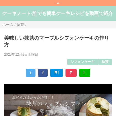
=
ケーキノート-誰でも簡単ケーキレシピを動画で紹介
ホーム
/
抹茶
/
美味しい抹茶のマーブルシフォンケーキの作り
方
2023年12月2日土曜日
シフォンケーキ
抹茶
t
f
B!
P
L