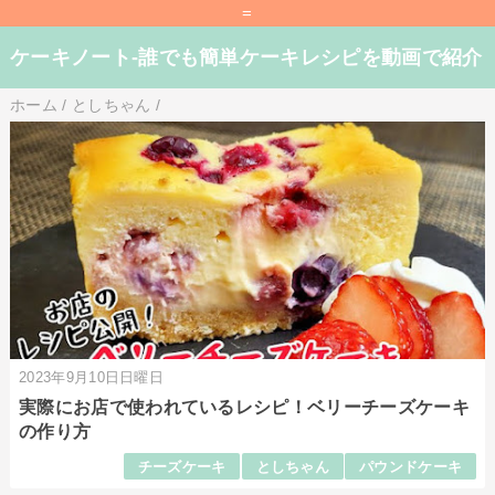
=
ケーキノート-誰でも簡単ケーキレシピを動画で紹介
ホーム
/
としちゃん
/
2023年9月10日日曜日
実際にお店で使われているレシピ！ベリーチーズケーキ
の作り方
チーズケーキ
としちゃん
パウンドケーキ