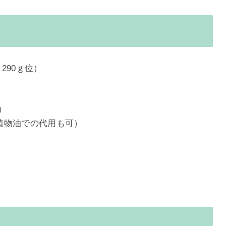
290ｇ位）
）
い植物油での代用も可）