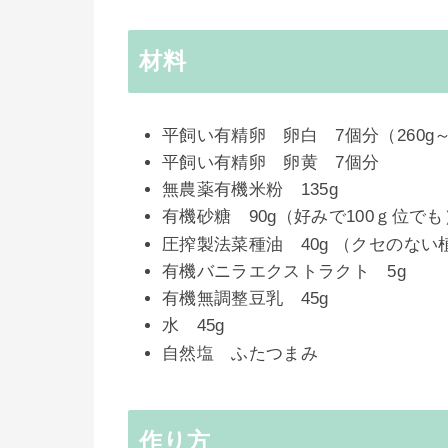
材料
平飼い有精卵 卵白 7個分（260g～
平飼い有精卵 卵黄 7個分
無農薬有機米粉 135g
有機砂糖 90g（好みで100ｇ位でも
圧搾製法菜種油 40g （クセのな
有機バニラエクストラクト 5g
有機無調整豆乳 45g
水 45g
自然塩 ふたつまみ
作り方