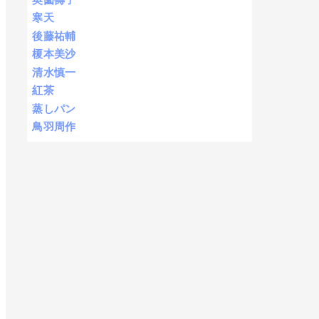
寒天
後藤祐輔
榎本美沙
清水慎一
紅茶
蒸しパン
鳥羽周作