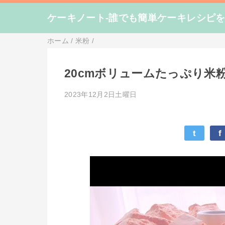
ケーキノート-誰でも簡単ケーキレシピ
ホーム
/
米粉
/
20cmボリュームたっぷり米
2023年12月2日土曜日
t
f