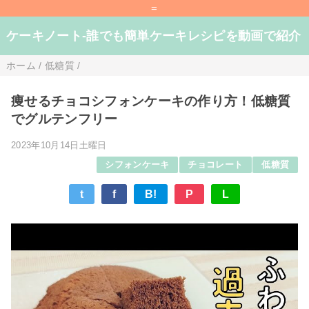
=
ケーキノート-誰でも簡単ケーキレシピを動画で紹介
ホーム
/
低糖質
/
痩せるチョコシフォンケーキの作り方！低糖質
でグルテンフリー
2023年10月14日土曜日
シフォンケーキ
チョコレート
低糖質
t
f
B!
P
L