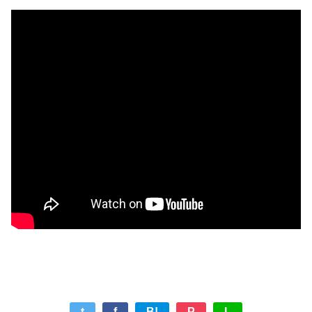
t
f
B!
P
L