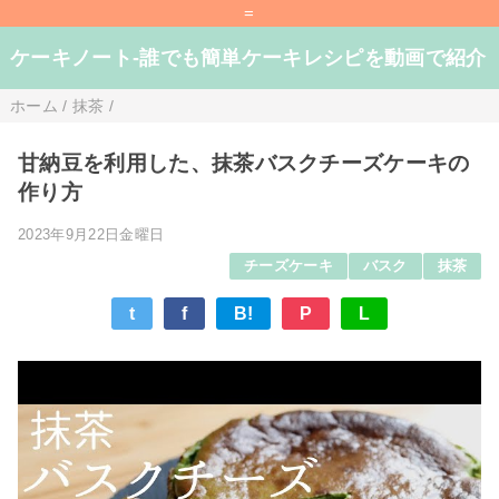
=
ケーキノート-誰でも簡単ケーキレシピを動画で紹介
ホーム
/
抹茶
/
甘納豆を利用した、抹茶バスクチーズケーキの
作り方
2023年9月22日金曜日
チーズケーキ
バスク
抹茶
t
f
B!
P
L