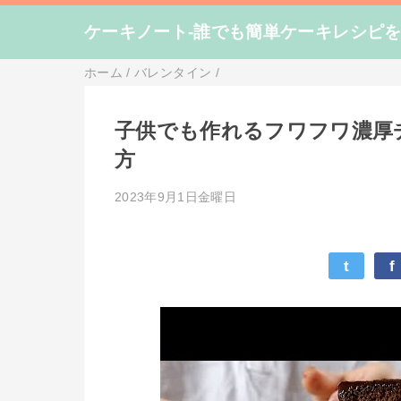
ケーキノート-誰でも簡単ケーキレシピ
ホーム
/
バレンタイン
/
子供でも作れるフワフワ濃厚
方
2023年9月1日金曜日
t
f