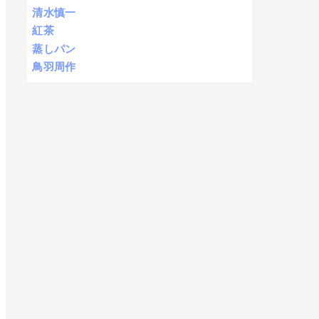
清水慎一
紅茶
蒸しパン
鳥羽周作