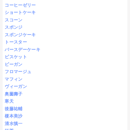
コーヒーゼリー
ショートケーキ
スコーン
スポンジ
スポンジケーキ
トースター
バースデーケーキ
ビスケット
ビーガン
フロマージュ
マフィン
ヴィーガン
奥薗壽子
寒天
後藤祐輔
榎本美沙
清水慎一