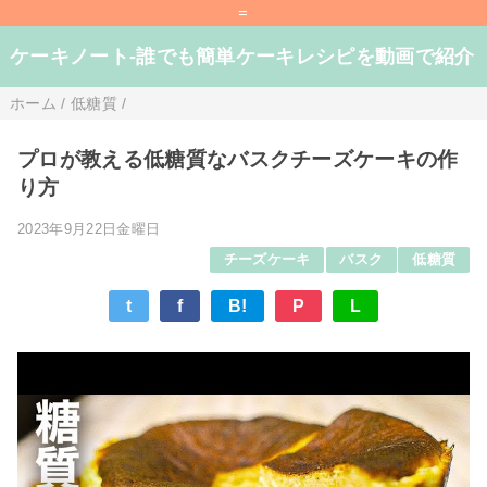
=
ケーキノート-誰でも簡単ケーキレシピを動画で紹介
ホーム
/
低糖質
/
プロが教える低糖質なバスクチーズケーキの作
り方
2023年9月22日金曜日
チーズケーキ
バスク
低糖質
t
f
B!
P
L