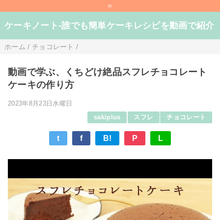
=
ケーキノート-誰でも簡単ケーキレシピを動画で紹介
ホーム
/
チョコレート
/
動画で学ぶ、くちどけ絶品スフレチョコレート
ケーキの作り方
2023年8月23日水曜日
sakiplus
スフレ
チョコレート
t
f
B!
P
L