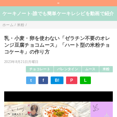
=
ケーキノート-誰でも簡単ケーキレシピを動画で紹介
ホーム
/
米粉
/
乳・小麦・卵を使わない「ゼラチン不要のオレ
ンジ豆腐チョコムース」「ハート型の米粉チョ
コケーキ」の作り方
2023年8月21日月曜日
チョコレート
バレンタイン
ムース
米粉
t
f
B!
P
L