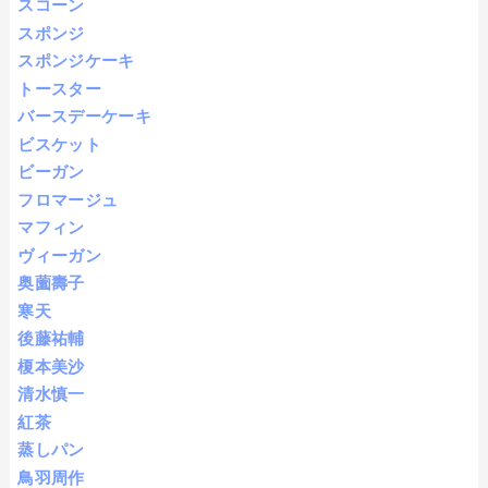
スコーン
スポンジ
スポンジケーキ
トースター
バースデーケーキ
ビスケット
ビーガン
フロマージュ
マフィン
ヴィーガン
奥薗壽子
寒天
後藤祐輔
榎本美沙
清水慎一
紅茶
蒸しパン
鳥羽周作