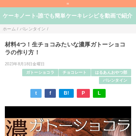
=
ケーキノート-誰でも簡単ケーキレシピを動画で紹介
ホーム
/
バレンタイン
/
材料4つ！生チョコみたいな濃厚ガトーショコ
ラの作り方！
2023年8月18日金曜日
ガトーショコラ
チョコレート
はるあんおやつ部
バレンタイン
t
f
B!
P
L